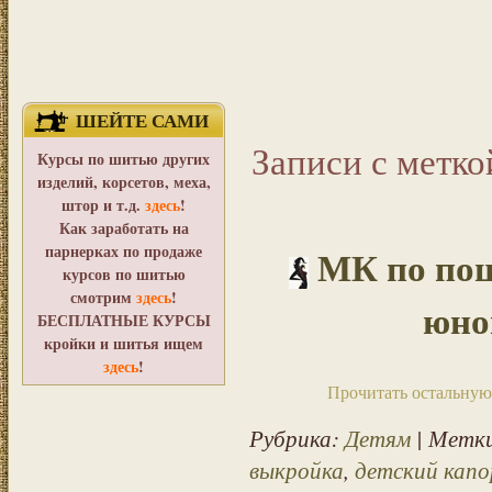
ШЕЙТЕ САМИ
Записи с метко
Курсы по шитью других
изделий, корсетов, меха,
штор и т.д.
здесь
!
Как заработать на
парнерках по продаже
МК по пош
курсов по шитью
смотрим
здесь
!
юно
БЕСПЛАТНЫЕ КУРСЫ
кройки и шитья ищем
здесь
!
Прочитать остальную 
Рубрика:
Детям
| Метк
выкройка
,
детский капо