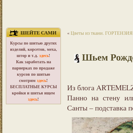
ШЕЙТЕ САМИ
«
Цветы из ткани. ГОРТЕНЗ
Курсы по шитью других
изделий, корсетов, меха,
Шьем Рожде
штор и т.д.
здесь
!
Как заработать на
парнерках по продаже
курсов по шитью
смотрим
здесь
!
Из блога ARTEMEL
БЕСПЛАТНЫЕ КУРСЫ
кройки и шитья ищем
Панно на стену ил
здесь
!
Санты – подставка п