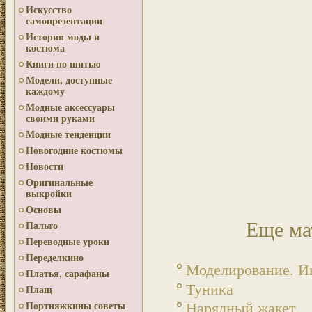
Искусство
самопрезентации
История моды и
костюма
Книги по шитью
Модели, доступные
каждому
Модные аксессуары
своими руками
Модные тенденции
Новогодние костюмы
Новости
Оригинальные
выкройки
Основы
Еще ма
Пальто
Переводные уроки
Переделкино
Моделирование. И
Платья, сарафаны
Туника
Плащ
Нарядный жакет
Портняжкины советы