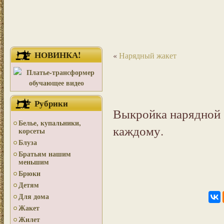
НОВИНКА!
«
Нарядный жакет
Рубрики
Выкройка нарядной 
Белье, купальники,
каждому.
корсеты
Блуза
Братьям нашим
меньшим
Брюки
Детям
Для дома
Жакет
Жилет