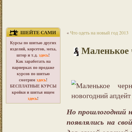
ШЕЙТЕ САМИ
«
Что одеть на новый год 2013
Курсы по шитью других
Маленькое 
изделий, корсетов, меха,
штор и т.д.
здесь
!
Как заработать на
парнерках по продаже
курсов по шитью
смотрим
здесь
!
БЕСПЛАТНЫЕ КУРСЫ
кройки и шитья ищем
здесь
!
Но прошлогодний н
появлялись на сво