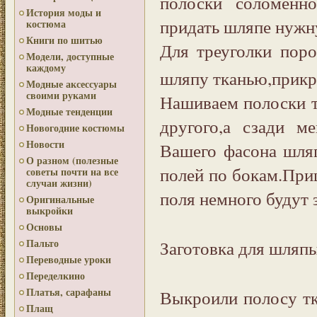
полоски соломенн
История моды и
придать шляпе нуж
костюма
Книги по шитью
Для треуголки поро
Модели, доступные
каждому
шляпу тканью,прикре
Модные аксессуары
своими руками
Нашиваем полоски т
Модные тенденции
другого,а сзади ме
Новогодние костюмы
Новости
Вашего фасона шля
О разном (полезные
полей по бокам.Приш
советы почти на все
случаи жизни)
поля немного будут 
Оригинальные
выкройки
Основы
Заготовка для шляпы
Пальто
Переводные уроки
Переделкино
Платья, сарафаны
Выкроили полосу т
Плащ