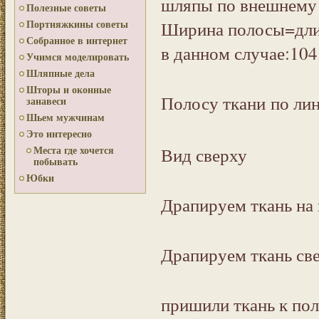
шляпы по внешнему 
Полезные советы
Ширина полосы=длин
Портняжкины советы
Собранное в интернет
в данном случае:104
Учимся моделировать
Шляпные дела
Шторы и оконные
Полосу ткани по ли
занавеси
Шьем мужчинам
Это интересно
Вид сверху
Места где хочется
побывать
Юбки
Драпируем ткань на
Драпируем ткань св
пришили ткань к по