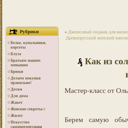
Рубрики
«
Джинсовый пиджак для мальч
Древнерусский женский ювелир
Белье, купальники,
корсеты
Блуза
Как из со
Братьям нашим
меньшим
Брюки
Делаем покупки
правильно!
Мастер-класс от Оль
Детям
Для дома
Жакет
Женские секреты:)
Жилет
Берем самую обы
Искусство
самопрезентации