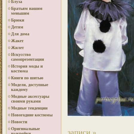
Блуза
Братьям нашим
меньшим
Брюки
Детям
Для дома
Жакет
Жилет
Искусство
самопрезентации
История моды и
костюма
Книги по шитью
Модели, доступные
каждому
Модные аксессуары
своими руками
Модные тенденции
Новогодние костюмы
Новости
Оригинальные
записи »
выкройки