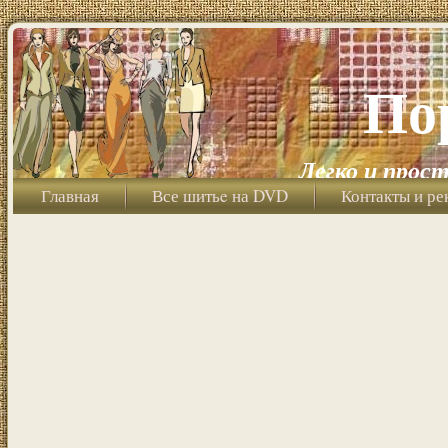
По
Легко и прост
Главная
Все шитьe на DVD
Контакты и ре