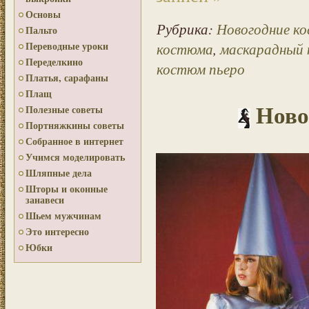
Основы
Рубрика:
Новогодние к
Пальто
костюма
,
маскарадный
Переводные уроки
Переделкино
костюм пьеро
Платья, сарафаны
Плащ
Ново
Полезные советы
Портняжкины советы
Собранное в интернет
Учимся моделировать
Шляпные дела
Шторы и оконные
занавеси
Шьем мужчинам
Это интересно
Юбки