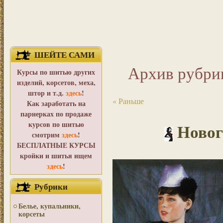
ШЕЙТЕ САМИ
Архив рубри
Курсы по шитью других
изделий, корсетов, меха,
штор и т.д.
здесь
!
« Раньше
Как заработать на
парнерках по продаже
курсов по шитью
Новог
смотрим
здесь
!
БЕСПЛАТНЫЕ КУРСЫ
кройки и шитья ищем
здесь
!
Рубрики
Белье, купальники,
корсеты