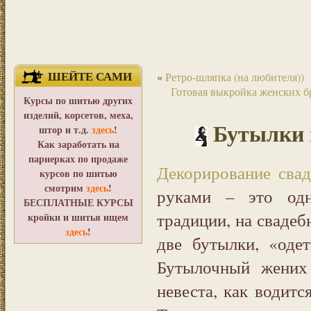
ШЕЙТЕ САМИ
«
Ретро-шляпка (на любителя))
Готовая выкройка женских брю
Курсы по шитью других
изделий, корсетов, меха,
Бутылки 
штор и т.д.
здесь
!
Как заработать на
парнерках по продаже
Декорирование сва
курсов по шитью
смотрим
здесь
!
руками – это одн
БЕСПЛАТНЫЕ КУРСЫ
традиции, на свадеб
кройки и шитья ищем
здесь
!
две бутылки, «оде
Бутылочный жених
невеста, как водитс