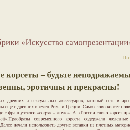
брики «Искусство самопрезентации
Поз
е корсеты – будьте неподражаемы
венны, эротичны и прекрасны!
ых древних и сексуальных аксессуаров, который есть в арс
ы еще с древних времен Рима и Греции. Само слово корсет поя
де с французского «corps» – «тело». А в России слово корсет п
sett».Праобразы современного корсета содержали железные
 Далее начали использовать другие вставки из плотных матери