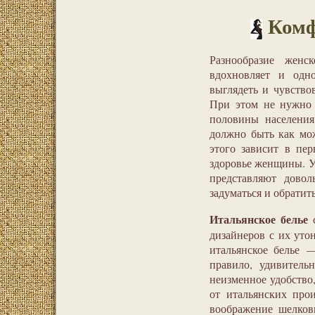
Комф
Разнообразие женс
вдохновляет и одн
выглядеть и чувство
При этом не нужно 
половины населения
должно быть как мо
этого зависит в пер
здоровье женщины. Уч
представляют довол
задуматься и обратит
Итальянское белье
с
дизайнеров с их уто
итальянское белье —
правило, удивитель
неизменное удобство
от итальянских про
воображение шелков