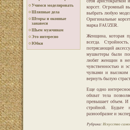
себя аристократкой 
Учимся моделировать
корсет. Огромный вы
Шляпные дела
выбрать любую модел
Шторы и оконные
Оригинальные корсет
занавеси
марка FAUZER.
Шьем мужчинам
Женщина, которая пр
Это интересно
всегда. Стройност
Юбки
потрясающий аксессуа
мушкетеры были пок
любят женщин в нем
чувственностью и эс
чулками и высоким 
вернуть былую страст
Еще одно интересное
обхват тела позвол
превышает объем. И 
стройной. Будьте 
разнообразие и экспе
Рубрика:
Искусство само