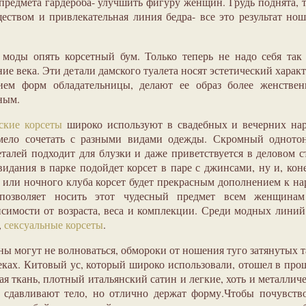
 предмета гардероба- улучшить фигуру женщин. Грудь поднята, 
еством и привлекательная линия бедра- все это результат но
моды опять корсетный бум. Только теперь не надо себя так
ние века. Эти детали дамского туалета носят эстетический характ
ием форм обладательницы, делают ее образ более женствен
ным.
ские корсеты
широко используют в свадебных и вечерних нар
мело сочетать с разными видами одежды. Скромный одното
талей подходит для блузки и даже приветствуется в деловом с
идания в парке подойдет корсет в паре с джинсами, ну и, кон
 или ночного клуба корсет будет прекрасным дополнением к на
позволяет носить этот чудесный предмет всем женщинам
исимости от возраста, веса и комплекции. Среди модных линий
,
сексуальные корсеты
.
 могут не волноваться, обмороки от ношения туго затянутых 
еках. Китовый ус, который широко использовали, отошел в про
ая ткань, плотный итальянский сатин и легкие, хоть и металлич
 сдавливают тело, но отлично держат форму.Чтобы почувств