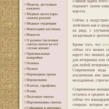
Главная задача этого
Модели, доступные
поражает своим изящ
каждому
корсета.
Модные аксессуары
своими руками
Сейчас в индустрии 
Модные тенденции
затягивать как в сред
Новогодние костюмы
на ряду, с улучшен
Новости
загадочным и эротич
О разном (полезные
советы почти на все
Кроме того, что
жен
случаи жизни)
сейчас его можно с
Оригинальные
корсет без лишних де
выкройки
для вечеринки или св
Основы
для любой вечеринке
Пальто
Современная мода 
Переводные уроки
исключения, вне зав
Переделкино
молодежные, строгие
Платья, сарафаны
Современные женщины
Плащ
остались в средних в
Полезные советы
сейчас это жаккардов
Портняжкины советы
спирали, которые не
Собранное в интернет