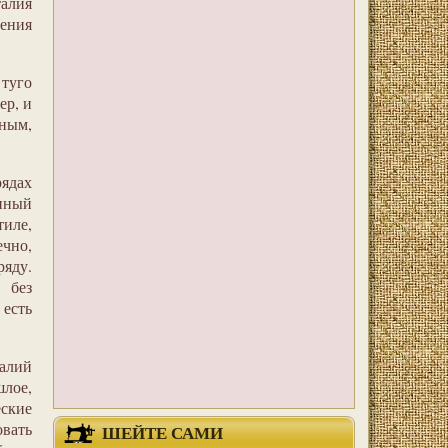
талия
шения
 туго
ер, и
ным,
ядах
нный
тиле,
ечно,
ряду.
 без
 есть
талий
шлое,
еские
овать
ШЕЙТЕ САМИ