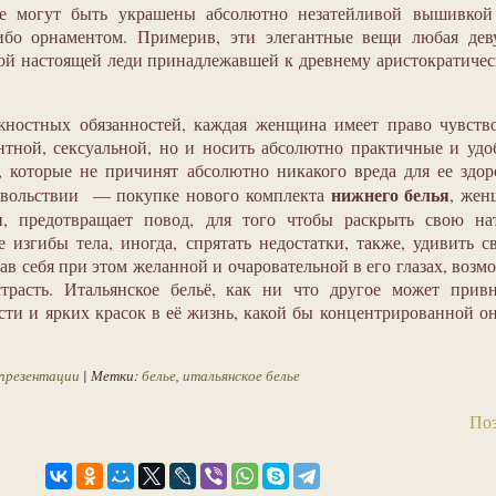
же могут быть украшены абсолютно незатейливой вышивкой
бо орнаментом. Примерив, эти элегантные вещи любая дев
мой настоящей леди принадлежавшей к древнему аристократиче
жностных обязанностей, каждая женщина имеет право чувств
антной, сексуальной, но и носить абсолютно практичные и уд
, которые не причинят абсолютно никакого вреда для ее здор
нижнего белья
довольствии — покупке нового комплекта
, жен
и, предотвращает повод, для того чтобы раскрыть свою нат
 изгибы тела, иногда, спрятать недостатки, также, удивить с
в себя при этом желанной и очаровательной в его глазах, возм
трасть. Итальянское бельё, как ни что другое может привн
ти и ярких красок в её жизнь, какой бы концентрированной о
презентации
| Метки:
белье
,
итальянское белье
Поз