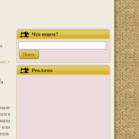
Что ищем?
»
же »
Реклама
,
енале
вился
ришло
 или
алов.