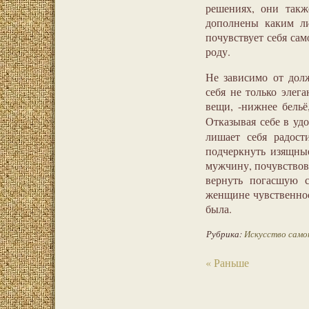
решениях, они так
дополнены каким ли
почувствует себя са
роду.
Не зависимо от дол
себя не только элег
вещи, -нижнее бельё
Отказывая себе в у
лишает себя радост
подчеркнуть изящные
мужчину, почувствова
вернуть погасшую с
женщине чувственнос
была.
Рубрика:
Искусство само
« Раньше