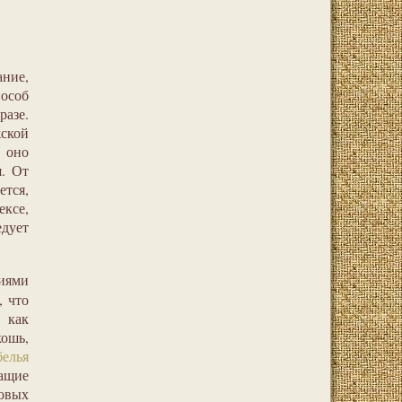
ние,
особ
разе.
жской
 оно
. От
ется,
ексе,
дует
иями
, что
, как
ошь,
белья
ащие
овых