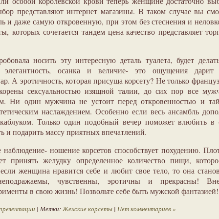
или особой королевской крови теперь женщине достаточно вы
бор представляют интернет магазины. В таком случае вы см
ь и даже самую откровенную, при этом без стеснения и неловк
ы, которых сочетается тандем цена-качество представляет тор
обовала носить эту интересную деталь туалета, будет делат
ь, элегантность, осанка и величие- это ощущения дарит 
р. А эротичность, которая присуща корсету? Не только францу
орены сексуальностью изящной талии, до сих пор все муж
. Ни один мужчина не устоит перед откровенностью и тай
тетическим наслаждением. Особенно если весь ансамбль доп
каблуком. Только один подобный вечер поможет влюбить в с
ь и подарить массу приятных впечатлений.
 наблюдение- ношение корсетов способствует похудению. Пл
яет принять желудку определенное количество пищи, которо
если женщина нравится себе и любит свое тело, то она стано
неподражаемы, чувственны, эротичны и прекрасны! Вне
рименты в свою жизнь! Позвольте себе быть мужской фантазией!
презентации
| Метки:
Женские корсеты
|
Нет комментариев »