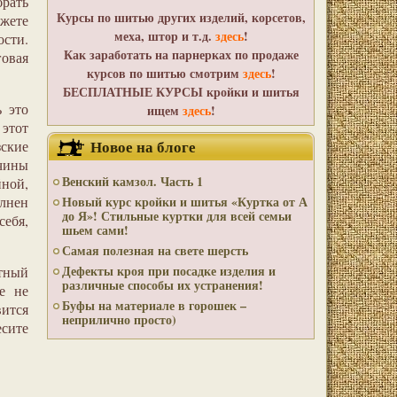
брать
Курсы по шитью других изделий, корсетов,
ожете
меха, штор и т.д.
здесь
!
ости.
Как заработать на парнерках по продаже
говая
курсов по шитью смотрим
здесь
!
БЕСПЛАТНЫЕ КУРСЫ кройки и шитья
ь это
ищем
здесь
!
этот
Новое на блоге
зские
чины
Венский камзол. Часть 1
ной,
олнен
Новый курс кройки и шитья «Куртка от А
до Я»! Стильные куртки для всей семьи
ебя,
шьем сами!
Самая полезная на свете шерсть
Дефекты кроя при посадке изделия и
отный
различные способы их устранения!
е не
Буфы на материале в горошек –
вится
неприлично просто)
сите