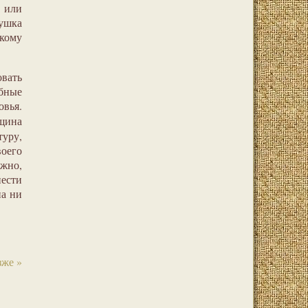
 или
ушка
скому
овать
обные
овья.
щина
уру,
воего
ожно,
ести
на ни
же »