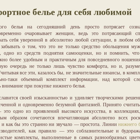
ортное белье для себя любимой
кого белья на сегодняшний день просто потрясает созна
овременно очаровывает женщин, ведь это потрясающий сп
вать себя уверенной в абсолютно любой ситуации, в любом об
забывать о том, что это не только средство обольщения му
, одно из средств поднятия самооценки, но и помнить, что
жно более удобным и практичным для повседневного ношения
вую очередь не только лишь чувство комфорта, но и, разуме
итывая все эти, казалось бы, не значительные нюансы, в компл
ьно-таки объемный комплект информации, над которой сле
ь внимание при покупке нижнего белья.
лавится своей изысканностью и удивляет творческими решен
нченной и одновременно безумной фантазией. Принято считать
 это одно из проявлений высокого искусства, в коллекциях
ным образом сочетаются впечатляющая абсолютно всех роск
, и как бы это странно ни звучало — простота. Линии
нижнего 
изводителей, как правило — это соблазнительные и будораж
истые комплекты, выполненные в самых разнообразных цвет