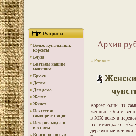
Рубрики
Архив ру
Белье, купальники,
корсеты
Блуза
« Раньше
Братьям нашим
меньшим
Женски
Брюки
Детям
чувст
Для дома
Жакет
Жилет
Корсет один из сам
Искусство
женщин. Они известн
самопрезентации
в ХIX веке- в перево
История моды и
из немецкого- «kor
костюма
деревянные вставки.
Книги по шитью